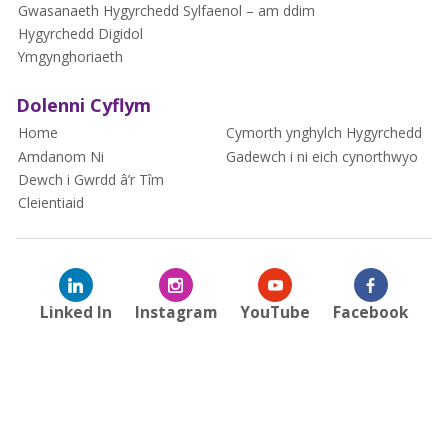
Gwasanaeth Hygyrchedd Sylfaenol – am ddim
Hygyrchedd Digidol
Ymgynghoriaeth
Dolenni Cyflym
Home
Cymorth ynghylch Hygyrchedd
Amdanom Ni
Gadewch i ni eich cynorthwyo
Dewch i Gwrdd â’r Tîm
Cleientiaid
Linked In
Instagram
YouTube
Facebook