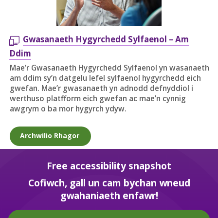
Gwasanaeth Hygyrchedd Sylfaenol – Am
Ddim
Mae’r Gwasanaeth Hygyrchedd Sylfaenol yn wasanaeth
am ddim sy’n datgelu lefel sylfaenol hygyrchedd eich
gwefan. Mae’r gwasanaeth yn adnodd defnyddiol i
werthuso platfform eich gwefan ac mae’n cynnig
awgrym o ba mor hygyrch ydyw.
Archwilio Rhagor
Free accessibility snapshot
Cofiwch, gall un cam bychan wneud
gwahaniaeth enfawr!