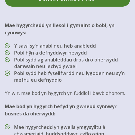
Mae hygyrchedd yn llesol i gymaint o bobl, yn
cynnwys:
Y sawl sy’n anabl neu heb anabledd
Pobl hŷn a defnyddwyr newydd
Pobl sydd ag anableddau dros dro oherwydd
damwain neu iechyd gwael
Pobl sydd heb fysellfwrdd neu lygoden neu sy’n
methu eu defnyddio
Yn wir, mae bod yn hygyrch yn fuddiol i bawb ohonom.
Mae bod yn hygyrch hefyd yn gwneud synnwyr
busnes da oherwydd:
Mae hygyrchedd yn gwella ymgysylltu â
chwsmeriaid, buddsoddwyr, cyflogeion,