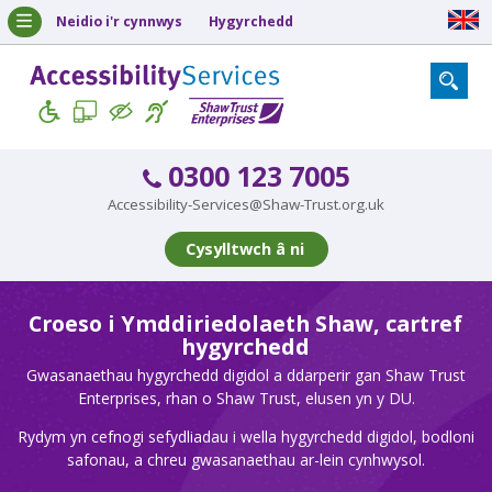
Neidio i'r cynnwys
Hygyrchedd
0300 123 7005
Accessibility-Services@Shaw-Trust.org.uk
Cysylltwch â ni
Croeso i Ymddiriedolaeth Shaw, cartref
hygyrchedd
Gwasanaethau hygyrchedd digidol a ddarperir gan Shaw Trust
Enterprises, rhan o Shaw Trust, elusen yn y DU.
Rydym yn cefnogi sefydliadau i wella hygyrchedd digidol, bodloni
safonau, a chreu gwasanaethau ar-lein cynhwysol.