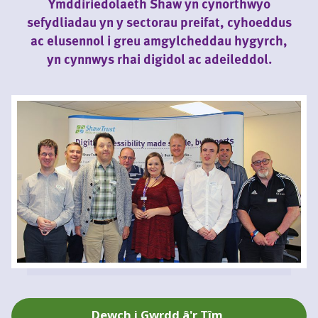
Ymddiriedolaeth Shaw yn cynorthwyo
sefydliadau yn y sectorau preifat, cyhoeddus
ac elusennol i greu amgylcheddau hygyrch,
yn cynnwys rhai digidol ac adeileddol.
Dewch i Gwrdd â'r Tîm