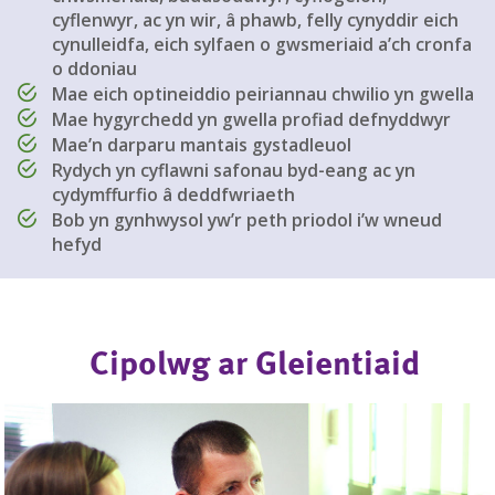
cyflenwyr, ac yn wir, â phawb, felly cynyddir eich
cynulleidfa, eich sylfaen o gwsmeriaid a’ch cronfa
o ddoniau
Mae eich optineiddio peiriannau chwilio yn gwella
Mae hygyrchedd yn gwella profiad defnyddwyr
Mae’n darparu mantais gystadleuol
Rydych yn cyflawni safonau byd-eang ac yn
cydymffurfio â deddfwriaeth
Bob yn gynhwysol yw’r peth priodol i’w wneud
hefyd
Cipolwg ar Gleientiaid