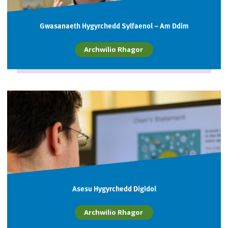
Gwasanaeth Hygyrchedd Sylfaenol – Am Ddim
Archwilio Rhagor
Asesu Hygyrchedd Digidol
Archwilio Rhagor