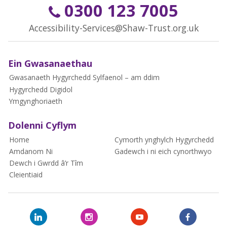
0300 123 7005
Accessibility-Services@Shaw-Trust.org.uk
Ein Gwasanaethau
Gwasanaeth Hygyrchedd Sylfaenol – am ddim
Hygyrchedd Digidol
Ymgynghoriaeth
Dolenni Cyflym
Home
Cymorth ynghylch Hygyrchedd
Amdanom Ni
Gadewch i ni eich cynorthwyo
Dewch i Gwrdd â’r Tîm
Cleientiaid