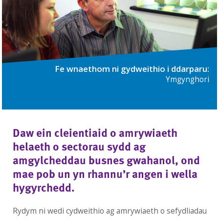
Fe wnaethom ni gydweithio i ddarparu:
Ymgynghori
Daw ein cleientiaid o amrywiaeth
helaeth o sectorau sydd ag
amgylcheddau busnes gwahanol, ond
mae pob un yn rhannu’r angen i wella
hygyrchedd.
Rydym ni wedi cydweithio ag amrywiaeth o sefydliadau