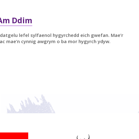
 Am Ddim
atgelu lefel sylfaenol hygyrchedd eich gwefan. Mae’r
 ac mae’n cynnig awgrym o ba mor hygyrch ydyw.