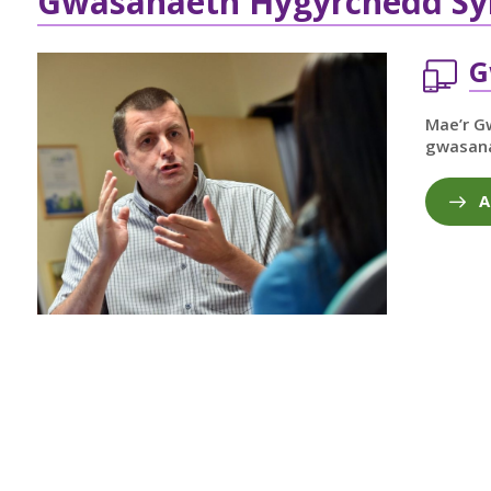
Gwasanaeth Hygyrchedd Syl
G
Mae’r G
gwasana
A