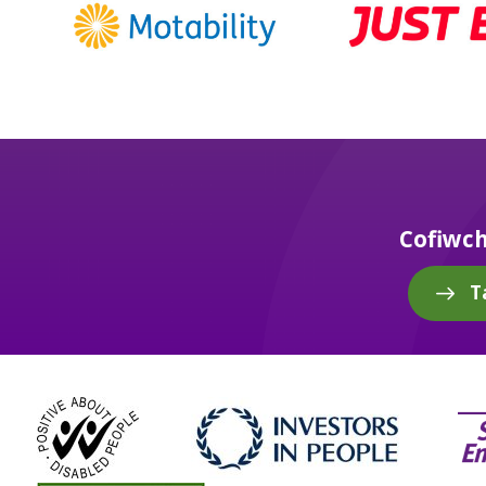
Cofiwc
T