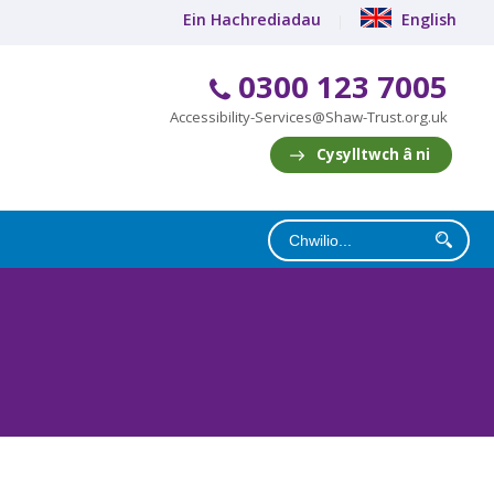
Ein Hachrediadau
English
0300 123 7005
Accessibility-Services@Shaw-Trust.org.uk
Cysylltwch â ni