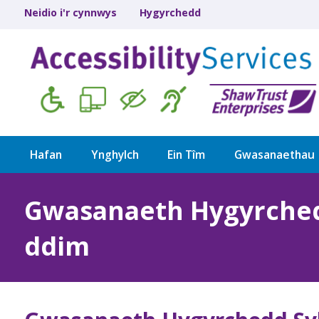
Neidio i'r cynnwys
Hygyrchedd
Hafan
Ynghylch
Ein Tîm
Gwasanaethau
Gwasanaeth Hygyrched
ddim