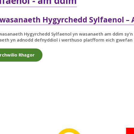
faenol - am ddim
wasanaeth Hygyrchedd Sylfaenol –
wasanaeth Hygyrchedd Sylfaenol yn wasanaeth am ddim sy’n d
eth yn adnodd defnyddiol i werthuso platfform eich gwefan
rchwilio Rhagor