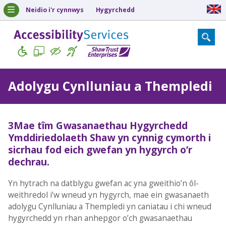
Neidio i'r cynnwys
Hygyrchedd
Adolygu Cynlluniau a Thempledi
3Mae tîm Gwasanaethau Hygyrchedd
Ymddiriedolaeth Shaw yn cynnig cymorth i
sicrhau fod eich gwefan yn hygyrch o’r
dechrau.
Yn hytrach na datblygu gwefan ac yna gweithio’n ôl-
weithredol i’w wneud yn hygyrch, mae ein gwasanaeth
adolygu Cynlluniau a Thempledi yn caniatau i chi wneud
hygyrchedd yn rhan anhepgor o’ch gwasanaethau