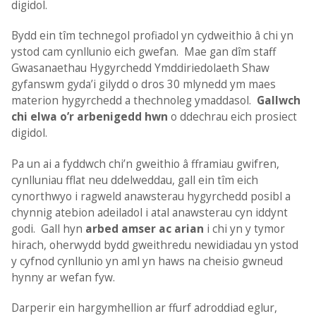
digidol.
Bydd ein tîm technegol profiadol yn cydweithio â chi yn
ystod cam cynllunio eich gwefan. Mae gan dîm staff
Gwasanaethau Hygyrchedd Ymddiriedolaeth Shaw
gyfanswm gyda’i gilydd o dros 30 mlynedd ym maes
materion hygyrchedd a thechnoleg ymaddasol.
Gallwch
chi elwa o’r arbenigedd hwn
o ddechrau eich prosiect
digidol.
Pa un ai a fyddwch chi’n gweithio â fframiau gwifren,
cynlluniau fflat neu ddelweddau, gall ein tîm eich
cynorthwyo i ragweld anawsterau hygyrchedd posibl a
chynnig atebion adeiladol i atal anawsterau cyn iddynt
godi. Gall hyn
arbed amser ac arian
i chi yn y tymor
hirach, oherwydd bydd gweithredu newidiadau yn ystod
y cyfnod cynllunio yn aml yn haws na cheisio gwneud
hynny ar wefan fyw.
Darperir ein hargymhellion ar ffurf adroddiad eglur,