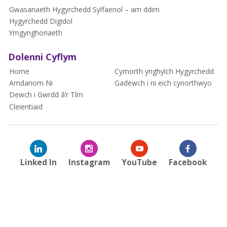
Gwasanaeth Hygyrchedd Sylfaenol – am ddim
Hygyrchedd Digidol
Ymgynghoriaeth
Dolenni Cyflym
Home
Cymorth ynghylch Hygyrchedd
Amdanom Ni
Gadewch i ni eich cynorthwyo
Dewch i Gwrdd â’r Tîm
Cleientiaid
Linked In
Instagram
YouTube
Facebook