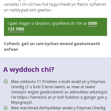
caniatáu i chi sicrhau fod hygyrchedd yn ffactor sylfaenol
yn natblygiad eich gwefan.
I gael rhagor o fanylion, cysylltwch â’r tîm ar
0300
123 7005
Cofiwch, gall un cam bychan wneud gwahaniaeth
enfawr
A wyddoch chi?
Mae oddeutu 11.9 miliwn o bobl anabl yn y Deyrnas
Unedig (1 o bob 5 bron iawn), ac mae ar lawer
ohonynt angen gwybodaeth ac adnoddau arbenigol
i’w helpu i fanteisio ar yr holl fuddion a gynigir gan y
Rhyngrwyd.
Mae marchnad defnyddwyr anabl y Deyrnas Unedig