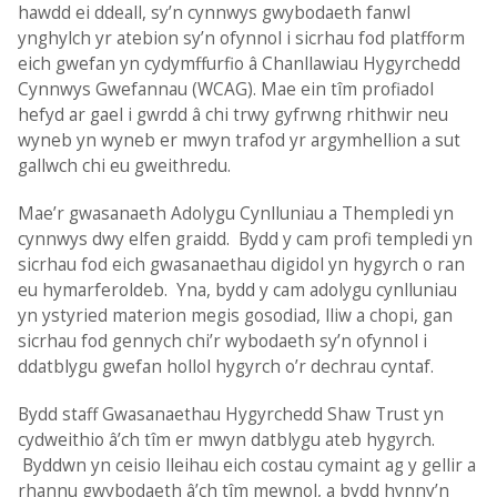
hawdd ei ddeall, sy’n cynnwys gwybodaeth fanwl
ynghylch yr atebion sy’n ofynnol i sicrhau fod platfform
eich gwefan yn cydymffurfio â Chanllawiau Hygyrchedd
Cynnwys Gwefannau (WCAG). Mae ein tîm profiadol
hefyd ar gael i gwrdd â chi trwy gyfrwng rhithwir neu
wyneb yn wyneb er mwyn trafod yr argymhellion a sut
gallwch chi eu gweithredu.
Mae’r gwasanaeth Adolygu Cynlluniau a Thempledi yn
cynnwys dwy elfen graidd. Bydd y cam profi templedi yn
sicrhau fod eich gwasanaethau digidol yn hygyrch o ran
eu hymarferoldeb. Yna, bydd y cam adolygu cynlluniau
yn ystyried materion megis gosodiad, lliw a chopi, gan
sicrhau fod gennych chi’r wybodaeth sy’n ofynnol i
ddatblygu gwefan hollol hygyrch o’r dechrau cyntaf.
Bydd staff Gwasanaethau Hygyrchedd Shaw Trust yn
cydweithio â’ch tîm er mwyn datblygu ateb hygyrch.
Byddwn yn ceisio lleihau eich costau cymaint ag y gellir a
rhannu gwybodaeth â’ch tîm mewnol, a bydd hynny’n