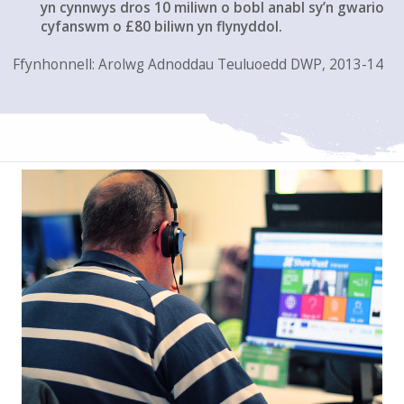
yn cynnwys dros 10 miliwn o bobl anabl sy’n gwario
cyfanswm o £80 biliwn yn flynyddol.
Ffynhonnell: Arolwg Adnoddau Teuluoedd DWP, 2013-14