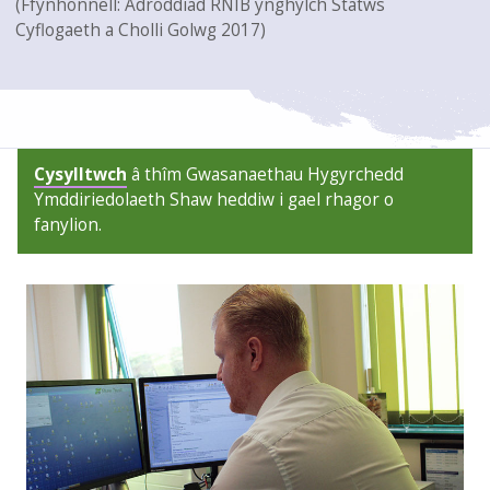
(Ffynhonnell: Adroddiad RNIB ynghylch Statws
Cyflogaeth a Cholli Golwg 2017)
Cysylltwch
â thîm Gwasanaethau Hygyrchedd
Ymddiriedolaeth Shaw heddiw i gael rhagor o
fanylion.