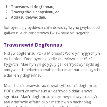
Trawsnewid dogfennau,
Trawsgrifio a chapsiynu, ac
Addasu delweddau.
Sut bynnag y byddwch chi’n dewis cyflwyno gwybodaeth,
gallwn ni eich cynorthwyo i’w gwneud yn hygyrch.
Trawsnewid Dogfennau
Nid yw dogfennau PDF a Microsoft Word yn hygyrch yn
eu hanfod. Fodd bynnag, gellir eu cyflwyno ar ffurf
hygyrch. Mae hyn yn golygu y gall defnyddwyr sydd ag
amrywiaeth helaeth o anableddau ac amhariadau gyrchu
a darllen y dogfennau.
Mae rhai o’r anawsterau mwyaf cyffredin â dogfennau
PDF a Word yn ymwneud â’r defnydd o ddarllenwyr
sgriniau. Mae’r dogfennau yn cynnwys rhwystrau sy’n
atal y defnydd effeithiol o’r math hwn o dechnoleg