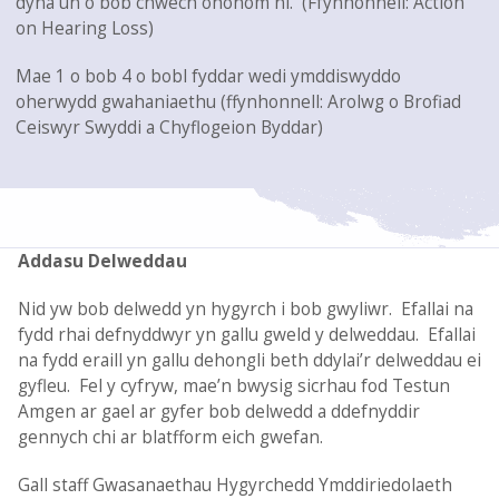
dyna un o bob chwech ohonom ni. (Ffynhonnell: Action
on Hearing Loss)
Mae 1 o bob 4 o bobl fyddar wedi ymddiswyddo
oherwydd gwahaniaethu (ffynhonnell: Arolwg o Brofiad
Ceiswyr Swyddi a Chyflogeion Byddar)
Addasu Delweddau
Nid yw bob delwedd yn hygyrch i bob gwyliwr. Efallai na
fydd rhai defnyddwyr yn gallu gweld y delweddau. Efallai
na fydd eraill yn gallu dehongli beth ddylai’r delweddau ei
gyfleu. Fel y cyfryw, mae’n bwysig sicrhau fod Testun
Amgen ar gael ar gyfer bob delwedd a ddefnyddir
gennych chi ar blatfform eich gwefan.
Gall staff Gwasanaethau Hygyrchedd Ymddiriedolaeth