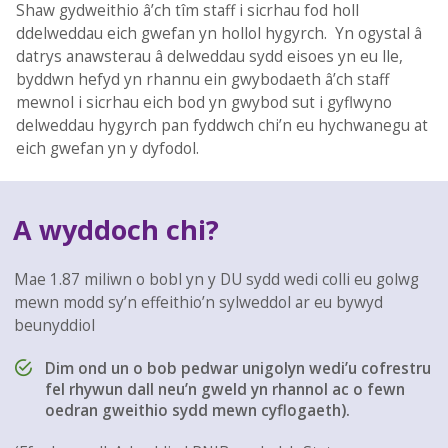
Shaw gydweithio â’ch tîm staff i sicrhau fod holl
ddelweddau eich gwefan yn hollol hygyrch. Yn ogystal â
datrys anawsterau â delweddau sydd eisoes yn eu lle,
byddwn hefyd yn rhannu ein gwybodaeth â’ch staff
mewnol i sicrhau eich bod yn gwybod sut i gyflwyno
delweddau hygyrch pan fyddwch chi’n eu hychwanegu at
eich gwefan yn y dyfodol.
A wyddoch chi?
Mae 1.87 miliwn o bobl yn y DU sydd wedi colli eu golwg
mewn modd sy’n effeithio’n sylweddol ar eu bywyd
beunyddiol
Dim ond un o bob pedwar unigolyn wedi’u cofrestru
fel rhywun dall neu’n gweld yn rhannol ac o fewn
oedran gweithio sydd mewn cyflogaeth).