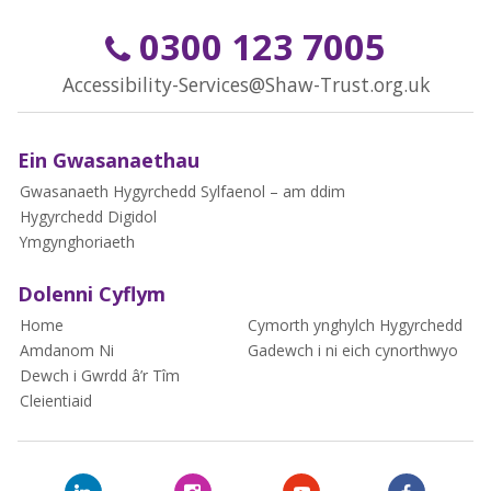
0300 123 7005
Accessibility-Services@Shaw-Trust.org.uk
Ein Gwasanaethau
Gwasanaeth Hygyrchedd Sylfaenol – am ddim
Hygyrchedd Digidol
Ymgynghoriaeth
Dolenni Cyflym
Home
Cymorth ynghylch Hygyrchedd
Amdanom Ni
Gadewch i ni eich cynorthwyo
Dewch i Gwrdd â’r Tîm
Cleientiaid