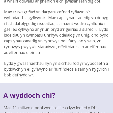
a wnaiff ddiwallu anghenion eich gwasanaeth digidol.
Mae trawsgrifiad yn darparu cofnod cyflawn o’r
wybodaeth a gyflwynir. Mae capsiynau caeedig yn debyg
i fath datblygedig i isdeitlau, ac maent wedi’u cynllunio i
gael eu cyflwyno ar yr un pryd â’r geiriau a siaredir. Bydd
isdeitlau yn cwmpasu unrhyw ddeialog yn unig, ond bydd
capsiynau caeedig yn cynnwys holl fanylion y sain, yn
cynnwys pwy yw’r siaradwyr, effeithiau sain ac elfennau
ac elfennau dieiriau.
Bydd y gwasanaethau hyn yn sicrhau fod yr wybodaeth a
byddwch yn ei gyflwyno ar ffurf fideos a sain yn hygyrch i
bob defnyddiwr.
A wyddoch chi?
Mae 11 miliwn o bobl wedi colli eu clyw ledled y DU –