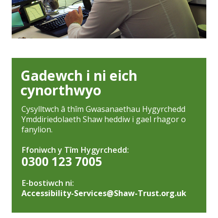
Gadewch i ni eich
cynorthwyo
Cysylltwch â thîm Gwasanaethau Hygyrchedd
Ymddiriedolaeth Shaw heddiw i gael rhagor o
fanylion.
Ffoniwch y Tîm Hygyrchedd:
0300 123 7005
E-bostiwch ni:
Accessibility-Services@Shaw-Trust.org.uk