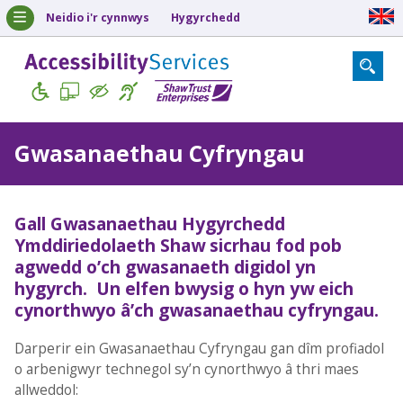
Neidio i'r cynnwys
Hygyrchedd
Gwasanaethau Cyfryngau
Gall Gwasanaethau Hygyrchedd
Ymddiriedolaeth Shaw sicrhau fod pob
agwedd o’ch gwasanaeth digidol yn
hygyrch. Un elfen bwysig o hyn yw eich
cynorthwyo â’ch gwasanaethau cyfryngau.
Darperir ein Gwasanaethau Cyfryngau gan dîm profiadol
o arbenigwyr technegol sy’n cynorthwyo â thri maes
allweddol: