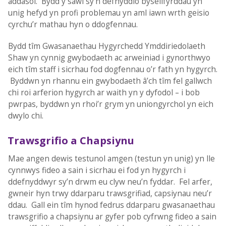
addasol. Bydd y sawl sy’n defnyddio bysellfyrddau yn
unig hefyd yn profi problemau yn aml iawn wrth geisio
cyrchu’r mathau hyn o ddogfennau.
Bydd tîm Gwasanaethau Hygyrchedd Ymddiriedolaeth
Shaw yn cynnig gwybodaeth ac arweiniad i gynorthwyo
eich tîm staff i sicrhau fod dogfennau o’r fath yn hygyrch.
Byddwn yn rhannu ein gwybodaeth â’ch tîm fel gallwch
chi roi arferion hygyrch ar waith yn y dyfodol – i bob
pwrpas, byddwn yn rhoi’r grym yn uniongyrchol yn eich
dwylo chi.
Trawsgrifio a Chapsiynu
Mae angen dewis testunol amgen (testun yn unig) yn lle
cynnwys fideo a sain i sicrhau ei fod yn hygyrch i
ddefnyddwyr sy’n drwm eu clyw neu’n fyddar. Fel arfer,
gwneir hyn trwy ddarparu trawsgrifiad, capsiynau neu’r
ddau. Gall ein tîm hynod fedrus ddarparu gwasanaethau
trawsgrifio a chapsiynu ar gyfer pob cyfrwng fideo a sain