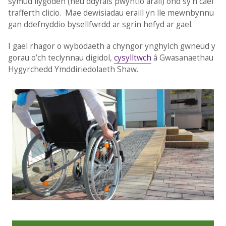
symud llygoden (neu ddyfais pwyntio arall) ond sy’n cael
trafferth clicio. Mae dewisiadau eraill yn lle mewnbynnu
gan ddefnyddio bysellfwrdd ar sgrin hefyd ar gael.
I gael rhagor o wybodaeth a chyngor ynghylch gwneud y
gorau o’ch teclynnau digidol,
cysylltwch
â Gwasanaethau
Hygyrchedd Ymddiriedolaeth Shaw.