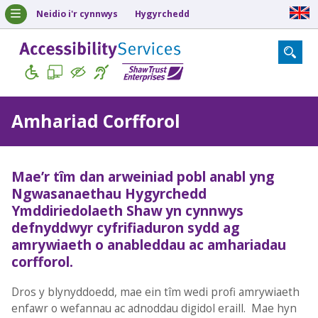
Neidio i'r cynnwys
Hygyrchedd
Amhariad Corfforol
Mae’r tîm dan arweiniad pobl anabl yng
Ngwasanaethau Hygyrchedd
Ymddiriedolaeth Shaw yn cynnwys
defnyddwyr cyfrifiaduron sydd ag
amrywiaeth o anableddau ac amhariadau
corfforol.
Dros y blynyddoedd, mae ein tîm wedi profi amrywiaeth
enfawr o wefannau ac adnoddau digidol eraill. Mae hyn