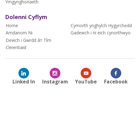
Ymgynghoriaeth
Dolenni Cyflym
Home
Cymorth ynghylch Hygyrchedd
Amdanom Ni
Gadewch i ni eich cynorthwyo
Dewch i Gwrdd â’r Tîm
Cleientiaid
Linked In
Instagram
YouTube
Facebook