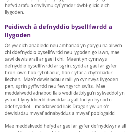
hefyd arafu a chyflymu cyflymder dwbl-glicio eich
llygoden.
Peidiwch â defnyddio bysellfwrdd a
llygoden
Os yw eich anabledd neu amhariad yn golygu na allwch
chi ddefnyddio bysellfwrdd neu lygoden go iawn, mae
sawl dewis arall ar gael i chi. Maent yn cynnwys
defnyddio bysellfwrdd ar sgrin, sydd ar gael ar gyfer
bron iawn bob cyfrifiadur, ffôn clyfar a chyfrifiadur
llechen. Mae’r dewisiadau eraill yn cynnwys llygoden
pen, sgrin gyffwrdd neu fewngyrch swîts. Mae
meddalwedd adnabod llais wedi datblygu’n sylweddol yn
ystod blynyddoedd diweddar a gall fod yn hynod o
ddefnyddiol – meddalwedd llais Dragon yw un o’r
dewisiadau mwyaf adnabyddus a mwyaf poblogaidd.
Mae meddalwedd hefyd ar gael ar gyfer defnyddwyr a all