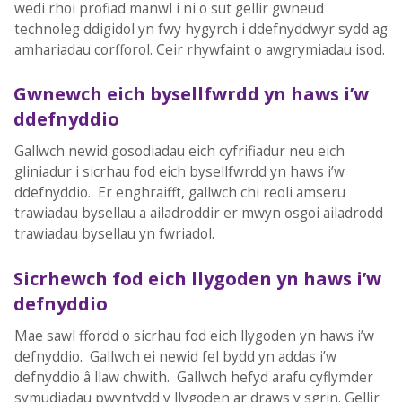
wedi rhoi profiad manwl i ni o sut gellir gwneud
technoleg ddigidol yn fwy hygyrch i ddefnyddwyr sydd ag
amhariadau corfforol. Ceir rhywfaint o awgrymiadau isod.
Gwnewch eich bysellfwrdd yn haws i’w
ddefnyddio
Gallwch newid gosodiadau eich cyfrifiadur neu eich
gliniadur i sicrhau fod eich bysellfwrdd yn haws i’w
ddefnyddio. Er enghraifft, gallwch chi reoli amseru
trawiadau bysellau a ailadroddir er mwyn osgoi ailadrodd
trawiadau bysellau yn fwriadol.
Sicrhewch fod eich llygoden yn haws i’w
defnyddio
Mae sawl ffordd o sicrhau fod eich llygoden yn haws i’w
defnyddio. Gallwch ei newid fel bydd yn addas i’w
defnyddio â llaw chwith. Gallwch hefyd arafu cyflymder
symudiadau pwyntydd y llygoden ar draws y sgrin. Gellir