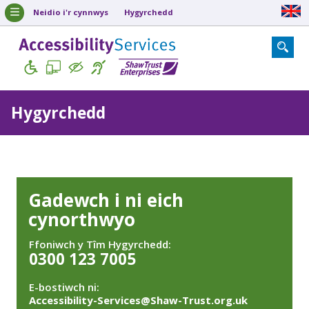
Neidio i'r cynnwys
Hygyrchedd
Hygyrchedd
Gadewch i ni eich
cynorthwyo
Ffoniwch y Tîm Hygyrchedd:
0300 123 7005
E-bostiwch ni:
Accessibility-Services@Shaw-Trust.org.uk