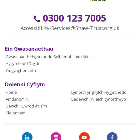
0300 123 7005
Accessibility-Services@Shaw-Trust.org.uk
Ein Gwasanaethau
Gwasanaeth Hygyrchedd Sylfaenol – am ddim
Hygyrchedd Digidol
Ymgynghoriaeth
Dolenni Cyflym
Home
Cymorth ynghylch Hygyrchedd
Amdanom Ni
Gadewch i ni eich cynorthwyo
Dewch i Gwrdd â’r Tîm
Cleientiaid